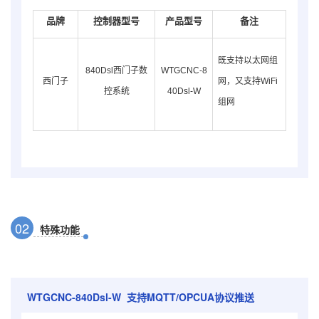
品牌
控制器型号
产品型号
备注
既支持以太网组
840Dsl西门子数
WTGCNC-8
西门子
网，又支持WiFi
控系统
40Dsl-W
组网
0
2
特殊功能
WTGCNC-840Dsl-W
支持MQTT/OPCUA协议推送