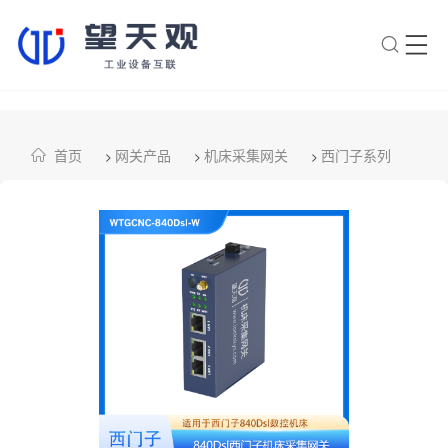
×
转人工
AI智能助手
首页
网关产品
机床采集网关
西门子系列
>
>
>
AI智能助手
您好，我是望天观智能助手，很高兴为
您服务
常见问题
1.望天观网关如何选型？
2.望天观网关支持哪些组网方
案？
3.网关与软采方案如何选择？