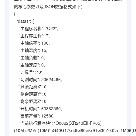
的核心参数以及JSON数据格式如下：
{
"datas": {
"主程序名称": "O22",
"主程序注释": "",
"主轴倍率": 100,
"主轴温度": 15,
"主轴负载": 0,
"主轴速度": 0,
"刀具号": "0",
"切割时间": 23624466,
"剩余距离X": 0,
"剩余距离Y": 0,
"剩余距离Z": 0,
"开机时间": 63862560,
"当前产量": 12586,
"当前执行程序块": "O0022(XR240EII-FK05)
(10M+2M)\n(10M)\nG40G17G49G80\nG91G30Z0.0\nT1M06(D