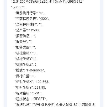
12.S1200M03\nG43Z20.H1T3\nM7\nG98G81Z-
1.\u000f",
"当前执行行号": "0",
"当前程序名称": "O22",
"当前程序注释": "",
"总产量": 12586,
"报警信息": "",
"报警号": "",
"报警类型": "",
"机械坐标X": 0,
"机械坐标Y": 0,
"机械坐标Z": 0,
"模式": "Reference",
"目标产量": 0,
"相对坐标X": -100.863,
"相对坐标Y": 531.95,
"相对坐标Z": -610,
"程序状态": "RESET",
"系统信息": "型号:0i-F,类型:M,最大轴数:32,当前轴数:3,