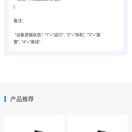
}
备注：
"设备逻辑状态": "1"=
"运行"
,
"2"=
"待机"
,
"3"=
"报
警"
,
"4"=
"离线"
产品推荐