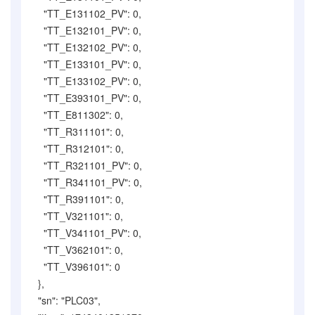
"TT_E131102_PV": 0,
"TT_E132101_PV": 0,
"TT_E132102_PV": 0,
"TT_E133101_PV": 0,
"TT_E133102_PV": 0,
"TT_E393101_PV": 0,
"TT_E811302": 0,
"TT_R311101": 0,
"TT_R312101": 0,
"TT_R321101_PV": 0,
"TT_R341101_PV": 0,
"TT_R391101": 0,
"TT_V321101": 0,
"TT_V341101_PV": 0,
"TT_V362101": 0,
"TT_V396101": 0
},
"sn": "PLC03",