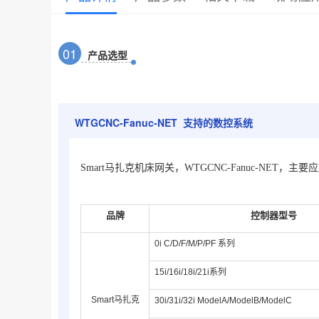
0
1
产品选型
WTGCNC-Fanuc-NET 支持的数控系统
Smart马扎克机床网关，WTGCNC-Fanuc-NET，
品牌
控制器型号
0i C/D/F/M/P/PF 系列
15i/16i/18i/21i系列
Smart马扎克
30i/31i/32i ModelA/
Model
B
/
ModelC