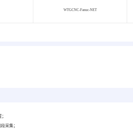
WTGCNC-Fanuc-NET
置；
网段采集；