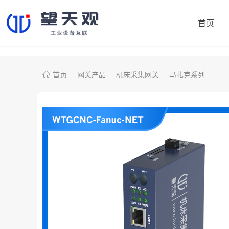
首页
首页
网关产品
机床采集网关
马扎克系列
协议转换网关
制造易
机床采集网关
鼎捷数智
PLC智能网关
大学院校
注塑机采集网关
开普勒
雅马哈（日资）