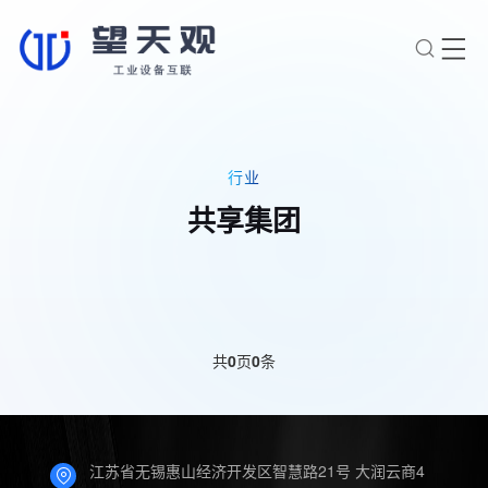
×
转人工
AI智能助手
行业
AI智能助手
共享集团
您好，我是望天观智能助手，很高兴为
您服务
常见问题
1.望天观网关如何选型？
共
0
页
0
条
2.望天观网关支持哪些组网方
案？
3.网关与软采方案如何选择？
江苏省无锡惠山经济开发区智慧路21号 大润云商4