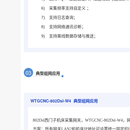
6)
采集频率支持自定义 ；
7)
支持日志查询；
8)
支持网络通讯诊断；
9)
支持离线数据存储与推送；
0
3
典型组网应用
WTGCNC-802Dsl-W4
典型组网应用
802Dsl西门子机床采集网关，WTGCNC-802Dsl-W4
，
方案：所有网关LAN2和机床IP地址可设置统一固定的