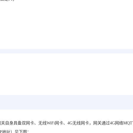
网关自身具备双网卡、无线WiFi网卡、4G无线网卡，网关通过4G网络MQ
IP地址）见下图：