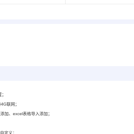
置；
持4G联网
；
加、excel表格导入添加；
本自定义；