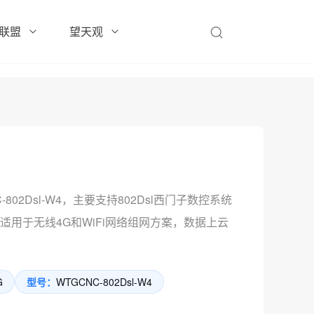
联盟
望天观
-802Dsl-W4，主要支持802Dsl西门子数控系统
适用于无线4G和WiFi网络组网方案，数据上云
G
型号：
WTGCNC-802Dsl-W4