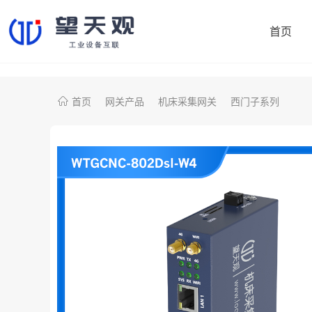
首页
首页
网关产品
机床采集网关
西门子系列
协议转换网关
制造易
机床采集网关
鼎捷数智
PLC智能网关
大学院校
注塑机采集网关
央国企项目
外资项目