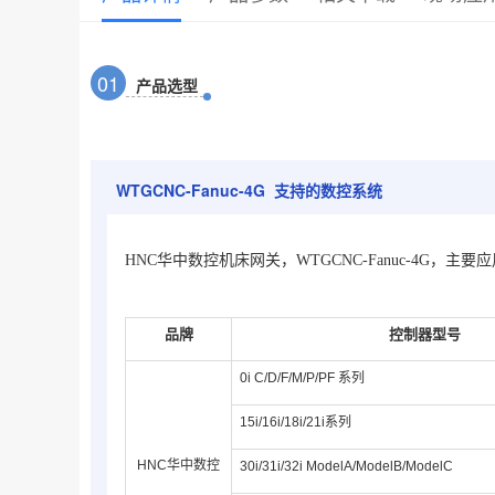
0
1
产品选型
WTGCNC-Fanuc-4G 支持的数控系统
HNC华中数控机床网关，WTGCNC-Fanuc-4G，
品牌
控制器型号
0i C/D/F/M/P/PF 系列
15i/16i/18i/21i系列
HNC华中数控
30i/31i/32i ModelA/
Model
B
/
ModelC