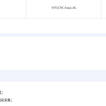
WTGCNC-Fanuc-
4G
置；
网段采集；