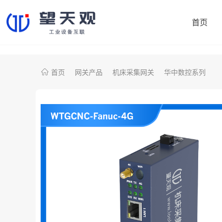
首页
首页
网关产品
机床采集网关
华中数控系列
协议转换网关
制造易
机床采集网关
鼎捷数智
PLC智能网关
大学院校
注塑机采集网关
央国企项目
外资项目