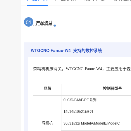
0
1
产品选型
WTGCNC-Fanuc-W4 支持的数控系统
森精机机床网关，WTGCNC-Fanuc-W4，主要应
品牌
控制器型号
0i C/D/F/M/P/PF 系列
15i/16i/18i/21i系列
森精机
30i/31i/32i ModelA/
Model
B
/
ModelC