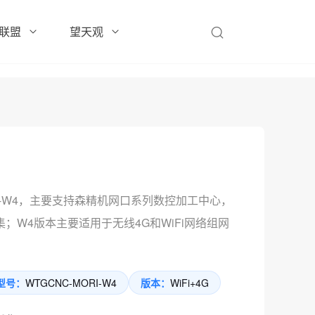
联盟
望天观
30-W4，主要支持森精机网口系列数控加工中心，
；W4版本主要适用于无线4G和WiFi网络组网
型号：
WTGCNC-MORI-W4
版本：
WiFi+4G