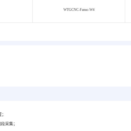
WTGCNC-Fanuc-
W4
置；
网段采集；