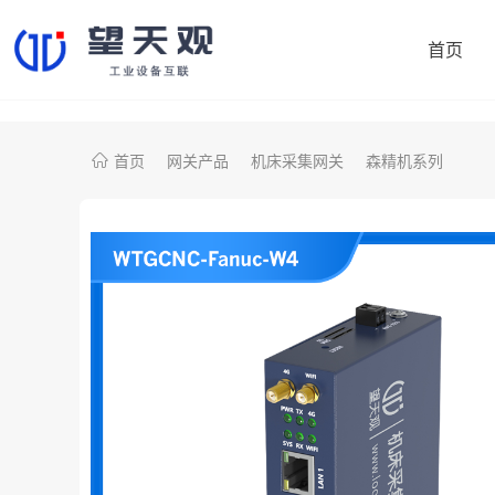
首页
首页
网关产品
机床采集网关
森精机系列
协议转换网关
制造易
机床采集网关
鼎捷数智
PLC智能网关
大学院校
注塑机采集网关
开普勒
雅马哈（日资）