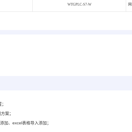
WTGPLC-S7-W
网
置；
网方案
；
加、excel表格导入添加
；