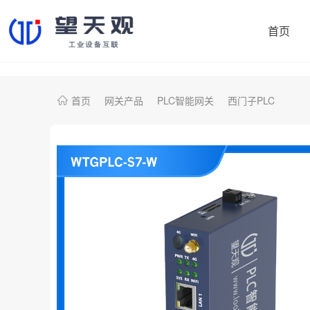
首页
首页
网关产品
PLC智能网关
西门子PLC
协议转换网关
制造易
机床采集网关
鼎捷数智
PLC智能网关
大学院校
注塑机采集网关
开普勒
雅马哈（日资）