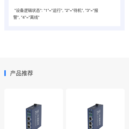
"设备逻辑状态": "1"=
"运行"
,
"2"=
"待机"
,
"3"=
"报
警"
,
"4"=
"离线"
产品推荐