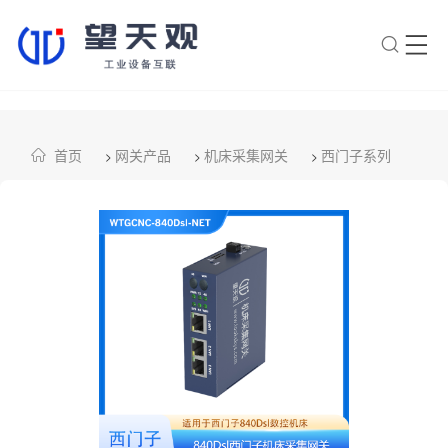
×
转人工
AI智能助手
首页
网关产品
机床采集网关
西门子系列
>
>
>
AI智能助手
您好，我是望天观智能助手，很高兴为
您服务
常见问题
1.望天观网关如何选型？
2.望天观网关支持哪些组网方
案？
3.网关与软采方案如何选择？