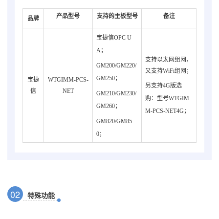
产品型号
支持的主板型号
备注
品牌
宝捷信OPC U
A；
支持以太网组网，
GM200/GM220/
又支持WiFi组网；
GM250；
宝捷
WTGIMM-PCS-
另支持4G版选
信
NET
GM210/GM230/
购：型号WTGIM
GM260；
M-PCS-NET4G；
GM820/GM85
0；
0
2
特殊功能