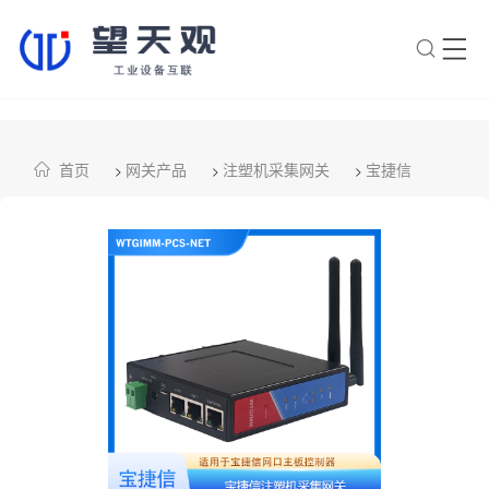
×
转人工
AI智能助手
首页
网关产品
注塑机采集网关
宝捷信
>
>
>
AI智能助手
您好，我是望天观智能助手，很高兴为
您服务
常见问题
1.望天观网关如何选型？
2.望天观网关支持哪些组网方
案？
3.网关与软采方案如何选择？