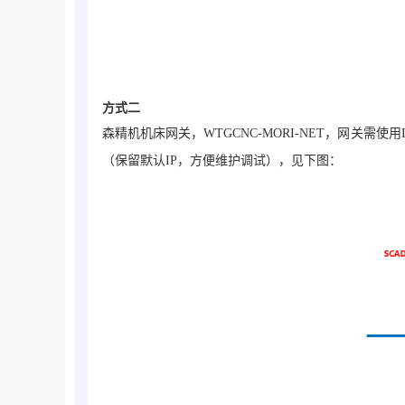
方式二
森精机机床网关，WTGCNC-
MORI
-NET
，网关需使用
（保留默认IP，方便维护调试），见下图：