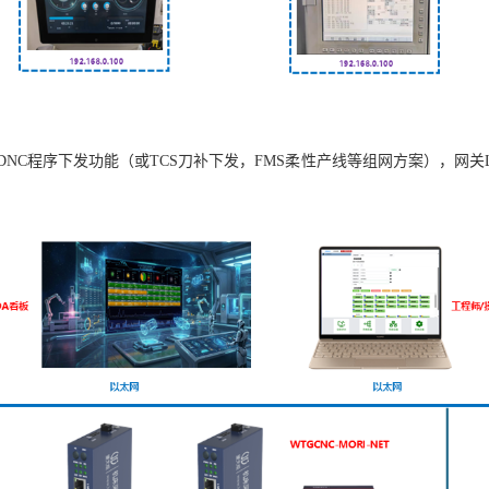
DNC程序下发功能（或TCS刀补下发，FMS柔性产线等组网方案），网关