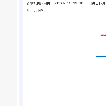
森精机机床网关，WTGCNC-
MORI
-NET
，网关自身具
址）见下图：