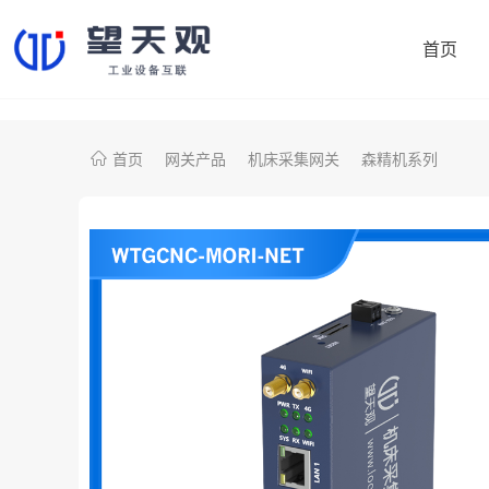
首页
首页
网关产品
机床采集网关
森精机系列
协议转换网关
制造易
机床采集网关
鼎捷数智
PLC智能网关
大学院校
注塑机采集网关
央国企项目
外资项目