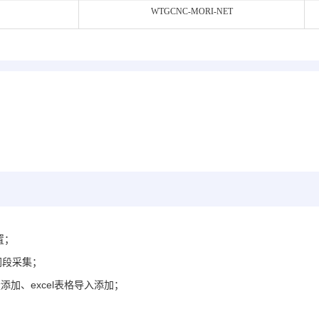
WTGCNC-MORI-NET
置；
网段采集；
加、excel表格导入添加
；