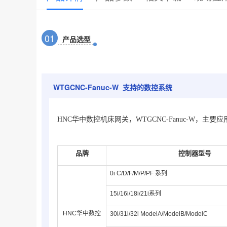
0
1
产品选型
WTGCNC-Fanuc-W 支持的数控系统
HNC华中数控机床网关，WTGCNC-Fanuc-W，
品牌
控制器型号
0i C/D/F/M/P/PF 系列
15i/16i/18i/21i系列
HNC华中数控
30i/31i/32i ModelA/
Model
B
/
ModelC