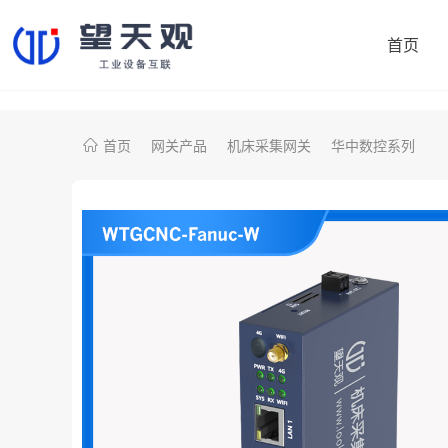
首页
首页
网关产品
机床采集网关
华中数控系列
协议转换网关
制造易
机床采集网关
鼎捷数智
PLC智能网关
大学院校
注塑机采集网关
开普勒
雅马哈（日资）