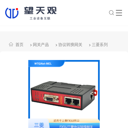
×
转人工
AI智能助手
首页
网关产品
协议转换网关
三菱系列
>
>
>
AI智能助手
您好，我是望天观智能助手，很高兴为
您服务
常见问题
1.望天观网关如何选型？
2.望天观网关支持哪些组网方
案？
3.网关与软采方案如何选择？