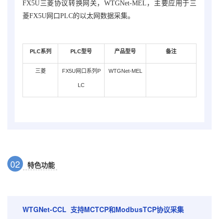
FX5U三菱
协议转换网关
，WTGNet-MEL，主要应用于三
菱
FX5U
网口PLC的以太网数据采集
。
PLC
系列
PLC
型号
产品型号
备注
三菱
FX5U网口系列P
WTGNet-MEL
LC
0
2
特色功能
WTGNet-CCL 支持MCTCP和ModbusTCP协议采集