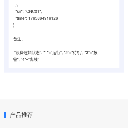
},
"sn": "CNC01",
"time": 1765864916126
}
备注：
"设备逻辑状态": "1"=
"运行"
,
"2"=
"待机"
,
"3"=
"报
警"
,
"4"=
"离线"
产品推荐