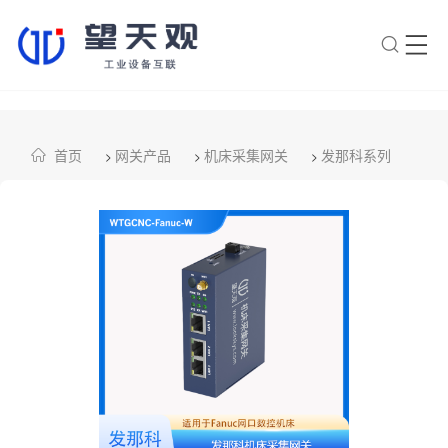
×
转人工
AI智能助手
首页
网关产品
机床采集网关
发那科系列
>
>
>
AI智能助手
您好，我是望天观智能助手，很高兴为
您服务
常见问题
1.望天观网关如何选型？
2.望天观网关支持哪些组网方
案？
3.网关与软采方案如何选择？