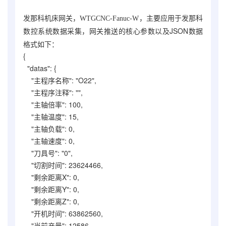
发那科机床网关，WTGCNC-Fanuc-W
，主要应用于发那科
，网关推送的核心参数以及JSON数据
数控系统数据采集
格式如下：
{
"datas": {
"主程序名称": "O22",
"主程序注释": "",
"主轴倍率": 100,
"主轴温度": 15,
"主轴负载": 0,
"主轴速度": 0,
"刀具号": "0",
"切割时间": 23624466,
"剩余距离X": 0,
"剩余距离Y": 0,
"剩余距离Z": 0,
"开机时间": 63862560,
"当前产量": 12586,