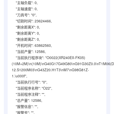
"主轴负载": 0,
"主轴速度": 0,
"刀具号": "0",
"切割时间": 23624466,
"剩余距离X": 0,
"剩余距离Y": 0,
"剩余距离Z": 0,
"开机时间": 63862560,
"当前产量": 12586,
"当前执行程序块": "O0022(XR240EII-FK05)
(10M+2M)\n(10M)\nG40G17G49G80\nG91G30Z0.0\nT1M06(D
12.S1200M03\nG43Z20.H1T3\nM7\nG98G81Z-
1.\u000f",
"当前执行行号": "0",
"当前程序名称": "O22",
"当前程序注释": "",
"总产量": 12586,
"报警信息": "",
"报警号": "",