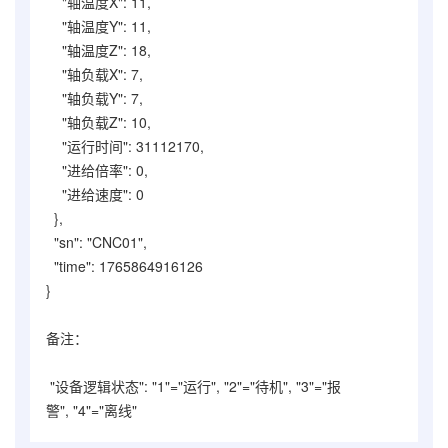
"轴温度X": 11,
"轴温度Y": 11,
"轴温度Z": 18,
"轴负载X": 7,
"轴负载Y": 7,
"轴负载Z": 10,
"运行时间": 31112170,
"进给倍率": 0,
"进给速度": 0
},
"sn": "CNC01",
"time": 1765864916126
}
备注：
"设备逻辑状态": "1"=
"运行"
,
"2"=
"待机"
,
"3"=
"报
警"
,
"4"=
"离线"