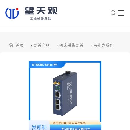
×
转人工
AI智能助手
首页
网关产品
机床采集网关
马扎克系列
>
>
>
AI智能助手
您好，我是望天观智能助手，很高兴为
您服务
常见问题
1.望天观网关如何选型？
2.望天观网关支持哪些组网方
案？
3.网关与软采方案如何选择？