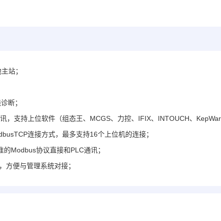
他主站；
线诊断；
通讯，支持上位软件（组态王、MCGS、力控、IFIX、INTOUCH、KepWa
dbusTCP连接方式，最多支持16个上位机的连接；
准的Modbus协议直接和PLC通讯；
例，方便与管理系统对接；