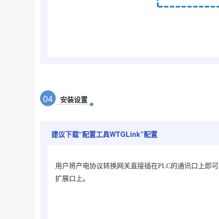
0
4
安装设置
建议下载“
配置工具WTGLink
”配置
用户将
产电协议转换网关
直接插在PLC的通讯口上即
扩展口上。