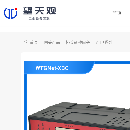
首页
首页
网关产品
协议转换网关
产电系列
协议转换网关
制造易
机床采集网关
鼎捷数智
PLC智能网关
大学院校
注塑机采集网关
央国企项目
外资项目