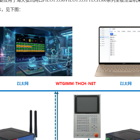
用于海天弘讯网口PILOT5530/PILOT5531/TECH580系列主板注塑机
本
，见下图：