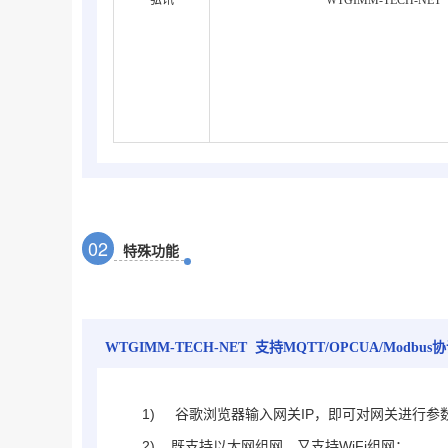
弘讯
WTGIMM-TECH-NET
0
2
特殊功能
WTGIMM-TECH-NET
支持MQTT/OPCUA/Modbus
1)
浏览器输入网关IP，即可对网关进行参
谷歌
2) 既支持以太网组网，又支持WiFi组网；