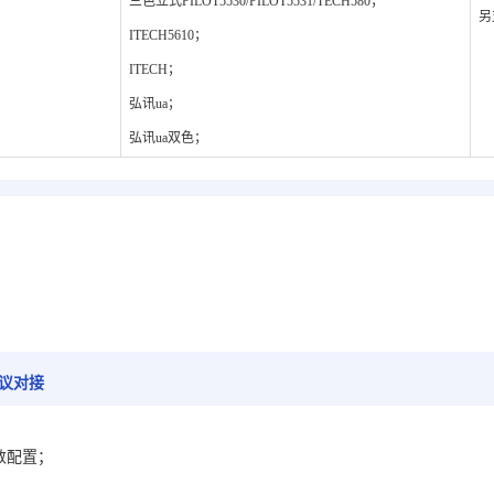
三色立式PILOT5530/PILOT5531/TECH580；
另
ITECH5610；
ITECH；
弘讯ua；
弘讯ua双色；
协议对接
数配置；