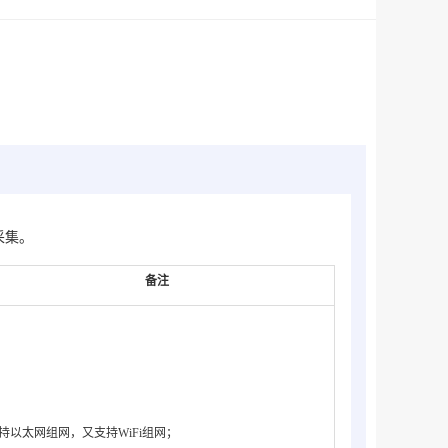
机采集。
备注
持以太网组网，又支持WiFi组网；