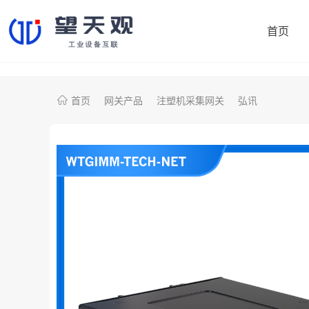
首页
首页
网关产品
注塑机采集网关
弘讯
协议转换网关
制造易
机床采集网关
鼎捷数智
PLC智能网关
大学院校
注塑机采集网关
央国企项目
外资项目