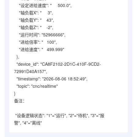
"设定进给速度": " 500.0",
"轴负载X": " 3",
"轴负载Y": " 43",
"轴负载Z": " -2",
"运行时间": "52966666",
"进给倍率": " 100",
"进给速度": " 499.999"
},
"device_id": "CA8F2102-2D1C-410F-9CD2-
72991D40A157",
"timestamp": "2026-08-06 18:52:49",
"topic": "cnc/realtime"
}
备注：
"设备逻辑状态": "1"=
"运行"
,
"2"=
"待机"
,
"3"=
"报
警"
,
"4"=
"离线"