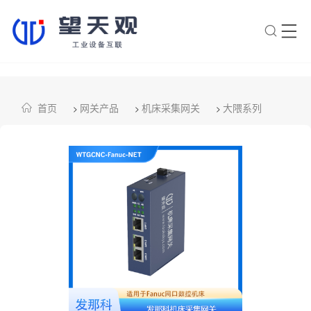
×
转人工
AI智能助手
首页
网关产品
机床采集网关
大隈系列
>
>
>
AI智能助手
您好，我是望天观智能助手，很高兴为
您服务
常见问题
1.望天观网关如何选型？
2.望天观网关支持哪些组网方
案？
3.网关与软采方案如何选择？