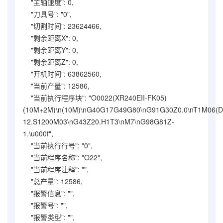
"主轴速度": 0,
"刀具号": "0",
"切割时间": 23624466,
"剩余距离X": 0,
"剩余距离Y": 0,
"剩余距离Z": 0,
"开机时间": 63862560,
"当前产量": 12586,
"当前执行程序块": "O0022(XR240EII-FK05)
(10M+2M)\n(10M)\nG40G17G49G80\nG91G30Z0.0\nT1M06(D
12.S1200M03\nG43Z20.H1T3\nM7\nG98G81Z-
1.\u000f",
"当前执行行号": "0",
"当前程序名称": "O22",
"当前程序注释": "",
"总产量": 12586,
"报警信息": "",
"报警号": "",
"报警类型": "",