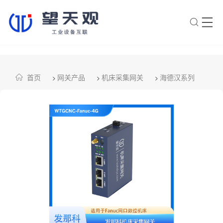
×
转人工
AI智能助手
首页
网关产品
机床采集网关
海德汉系列
>
>
>
AI智能助手
您好，我是望天观智能助手，很高兴为
您服务
常见问题
1.望天观网关如何选型？
2.望天观网关支持哪些组网方
案？
3.网关与软采方案如何选择？