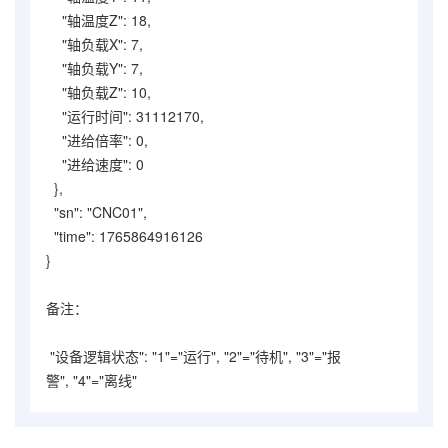
"轴温度Z": 18,
"轴负载X": 7,
"轴负载Y": 7,
"轴负载Z": 10,
"运行时间": 31112170,
"进给倍率": 0,
"进给速度": 0
},
"sn": "CNC01",
"time": 1765864916126
}
备注：
"设备逻辑状态": "1"=
"运行"
,
"2"=
"待机"
,
"3"=
"报
警"
,
"4"=
"离线"