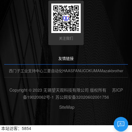
关注我们
友情链接
西门子工业支持中心
三菱自动化
HAAS
FANUC
OKUMA
Mazak
brother
Copyright © 2023 无锡望天观科技有限公司 版权所有
苏ICP
备19020062号-1
苏公网安备32020602001756
SiteMap
Ai
本站访客：5854