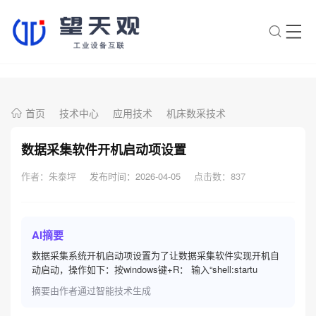
×
转人工
AI智能助手
首页
技术中心
应用技术
机床数采技术
AI智能助手
您好，我是望天观智能助手，很高兴为
数据采集软件开机启动项设置
您服务
作者：朱泰坪
发布时间：2026-04-05
点击数：
837
常见问题
1.望天观网关如何选型？
AI摘要
2.望天观网关支持哪些组网方
数据采集系统开机启动项设置为了让数据采集软件实现开机自
案？
动启动，操作如下：按windows键+R： 输入“shell:startu
摘要由作者通过智能技术生成
3.网关与软采方案如何选择？