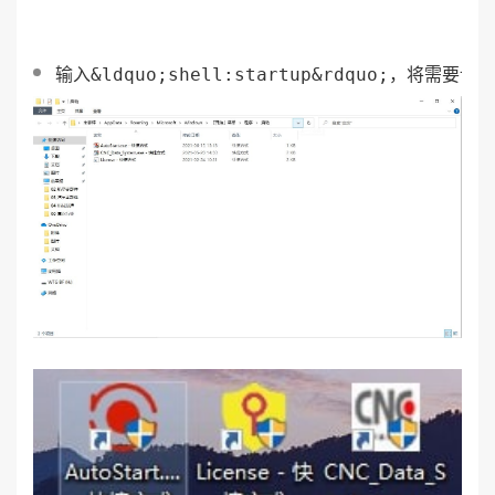
输入&ldquo;shell:startup&rdquo;