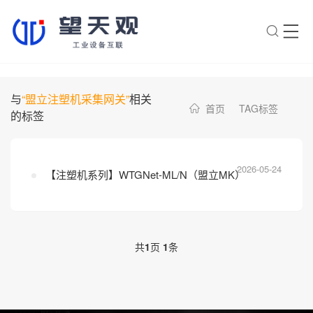
×
转人工
AI智能助手
与
“盟立注塑机采集网关”
相关
首页
TAG标签
的标签
AI智能助手
您好，我是望天观智能助手，很高兴为
您服务
2026-05-24
【注塑机系列】WTGNet-ML/N（盟立MK）
常见问题
1.望天观网关如何选型？
2.望天观网关支持哪些组网方
共
1
页
1
条
案？
3.网关与软采方案如何选择？