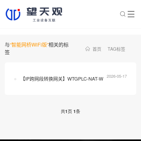
×
转人工
AI智能助手
与
“智能网桥WiFi版”
相关的标
首页
TAG标签
签
AI智能助手
您好，我是望天观智能助手，很高兴为
您服务
2026-05-17
【IP跨网段转换网关】WTGPLC-NAT-W
常见问题
1.望天观网关如何选型？
2.望天观网关支持哪些组网方
共
1
页
1
条
案？
3.网关与软采方案如何选择？