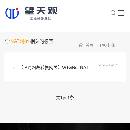
×
转人工
AI智能助手
与
“NAT网桥”
相关的标签
首页
TAG标签
AI智能助手
您好，我是望天观智能助手，很高兴为
您服务
2026-05-17
【IP跨网段转换网关】WTGNet-NAT
常见问题
1.望天观网关如何选型？
共
1
页
1
条
2.望天观网关支持哪些组网方
案？
3.网关与软采方案如何选择？