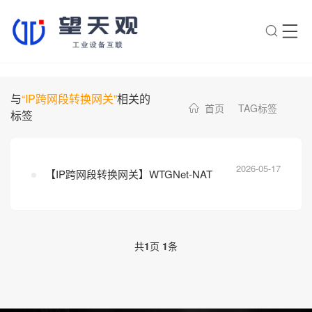
×
转人工
AI智能助手
与
“IP跨网段转换网关”
相关的
首页
TAG标签
标签
AI智能助手
您好，我是望天观智能助手，很高兴为
您服务
2026-05-17
【IP跨网段转换网关】WTGNet-NAT
常见问题
1.望天观网关如何选型？
2.望天观网关支持哪些组网方
共
1
页
1
条
案？
3.网关与软采方案如何选择？