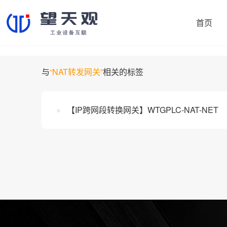
首页
与
“NAT转发网关”
相关的标签
协议转换网关
制造易
【IP跨网段转换网关】WTGPLC-NAT-NET
机床采集网关
鼎捷数智
PLC智能网关
大学院校
注塑机采集网关
央国企项目
外资项目