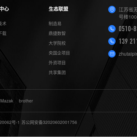
中心
生态联盟
江苏省无
号楼100
技术
制造易
0510-8
下载
鼎捷数智
139 21
大学院校
央国企项目
zhutaip
外资项目
共享集团
Mazak
brother
20062号-1
苏公网安备32020602001756