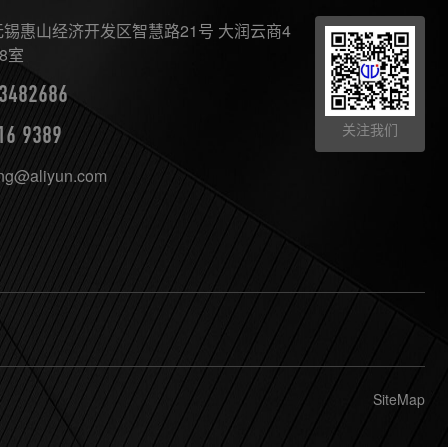
×
AI智能助手
转人工
锡惠山经济开发区智慧路21号 大润云商4
8室
AI智能助手
3482686
您好，我是望天观智能助手，很高兴为您服务
关注我们
16 9389
常见问题
ing@aliyun.com
1.望天观网关如何选型？
2.望天观网关支持哪些组网方案？
3.网关与软采方案如何选择？
4.数控机床可以定制哪些软件服务？
SiteMap