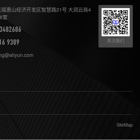
×
AI智能助手
转人工
锡惠山经济开发区智慧路21号 大润云商4
8室
AI智能助手
3482686
您好，我是望天观智能助手，很高兴为您服务
关注我们
16 9389
常见问题
ing@aliyun.com
1.望天观网关如何选型？
2.望天观网关支持哪些组网方案？
3.网关与软采方案如何选择？
4.数控机床可以定制哪些软件服务？
SiteMap