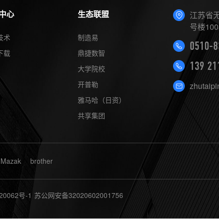
中心
生态联盟
江苏省无
号楼100
技术
制造易
0510-8
下载
鼎捷数智
139 21
大学院校
开普勒
zhutaip
雅马哈（日资）
共享集团
Mazak
brother
20062号-1
苏公网安备32020602001756