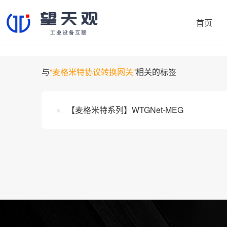
首页
与
“麦格米特协议转换网关”
相关的标签
协议转换网关
制造易
【麦格米特系列】WTGNet-MEG
机床采集网关
鼎捷数智
PLC智能网关
大学院校
注塑机采集网关
开普勒
雅马哈（日资）