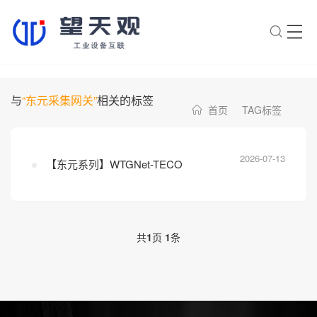
×
转人工
AI智能助手
与
“东元采集网关”
相关的标签
首页
TAG标签
AI智能助手
您好，我是望天观智能助手，很高兴为
您服务
2026-07-13
【东元系列】WTGNet-TECO
常见问题
1.望天观网关如何选型？
共
1
页
1
条
2.望天观网关支持哪些组网方
案？
3.网关与软采方案如何选择？