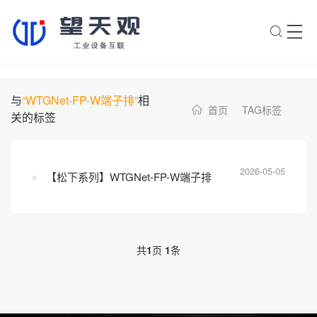
×
转人工
AI智能助手
与
“WTGNet-FP-W端子排”
相
首页
TAG标签
关的标签
AI智能助手
您好，我是望天观智能助手，很高兴为
您服务
2026-05-05
【松下系列】WTGNet-FP-W端子排
常见问题
1.望天观网关如何选型？
2.望天观网关支持哪些组网方
共
1
页
1
条
案？
3.网关与软采方案如何选择？