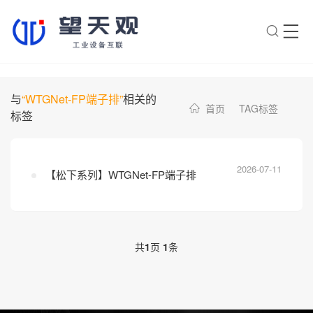
×
转人工
AI智能助手
与
“WTGNet-FP端子排”
相关的
首页
TAG标签
标签
AI智能助手
您好，我是望天观智能助手，很高兴为
您服务
2026-07-11
【松下系列】WTGNet-FP端子排
常见问题
1.望天观网关如何选型？
2.望天观网关支持哪些组网方
共
1
页
1
条
案？
3.网关与软采方案如何选择？