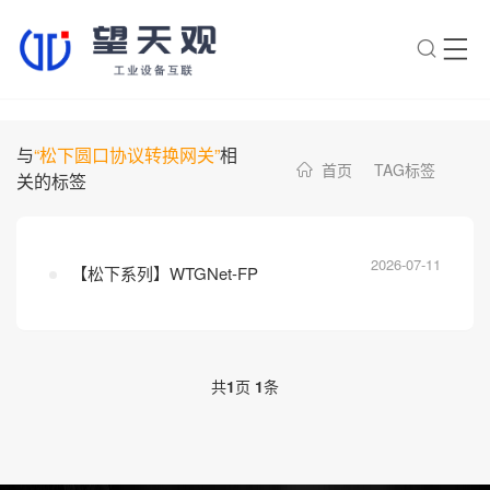
×
转人工
AI智能助手
与
“松下圆口协议转换网关”
相
首页
TAG标签
关的标签
AI智能助手
您好，我是望天观智能助手，很高兴为
您服务
2026-07-11
【松下系列】WTGNet-FP
常见问题
1.望天观网关如何选型？
2.望天观网关支持哪些组网方
共
1
页
1
条
案？
3.网关与软采方案如何选择？