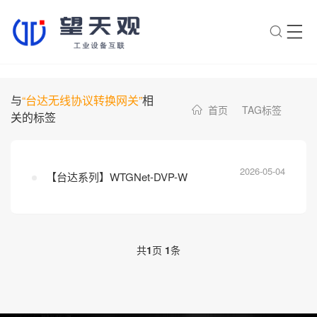
×
转人工
AI智能助手
与
“台达无线协议转换网关”
相
首页
TAG标签
关的标签
AI智能助手
您好，我是望天观智能助手，很高兴为
您服务
2026-05-04
【台达系列】WTGNet-DVP-W
常见问题
1.望天观网关如何选型？
2.望天观网关支持哪些组网方
共
1
页
1
条
案？
3.网关与软采方案如何选择？