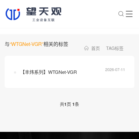
×
转人工
AI智能助手
与
“WTGNet-VGR”
相关的标签
首页
TAG标签
AI智能助手
您好，我是望天观智能助手，很高兴为
您服务
2026-07-11
【丰炜系列】WTGNet-VGR
常见问题
1.望天观网关如何选型？
共
1
页
1
条
2.望天观网关支持哪些组网方
案？
3.网关与软采方案如何选择？