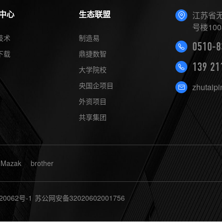
中心
生态联盟
江苏省无
号楼100
技术
制造易
0510-8
下载
鼎捷数智
139 21
大学院校
央国企项目
zhutaip
外资项目
共享集团
Mazak
brother
20062号-1
苏公网安备32020602001756