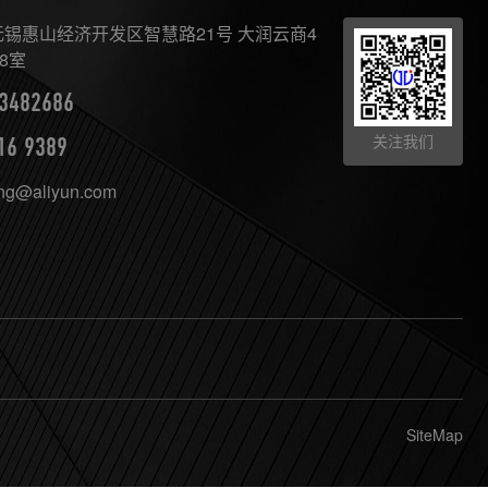
×
AI智能助手
转人工
锡惠山经济开发区智慧路21号 大润云商4
8室
AI智能助手
3482686
您好，我是望天观智能助手，很高兴为您服务
关注我们
16 9389
常见问题
ing@aliyun.com
1.望天观网关如何选型？
2.望天观网关支持哪些组网方案？
3.网关与软采方案如何选择？
4.数控机床可以定制哪些软件服务？
SiteMap