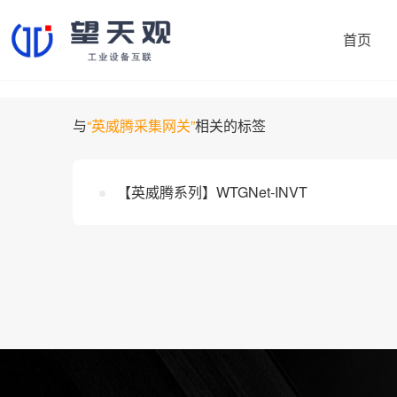
首页
与
“英威腾采集网关”
相关的标签
协议转换网关
制造易
【英威腾系列】WTGNet-INVT
机床采集网关
鼎捷数智
PLC智能网关
大学院校
注塑机采集网关
央国企项目
外资项目