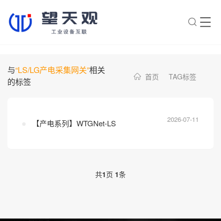
×
转人工
AI智能助手
与
“LS/LG产电采集网关”
相关
首页
TAG标签
的标签
AI智能助手
您好，我是望天观智能助手，很高兴为
您服务
2026-07-11
【产电系列】WTGNet-LS
常见问题
1.望天观网关如何选型？
2.望天观网关支持哪些组网方
共
1
页
1
条
案？
3.网关与软采方案如何选择？